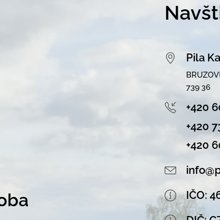
Navšt
Pila Ka
BRUZOVI
739 36
+420 6
+420 7
+420 6
info@p
IČO: 4
doba