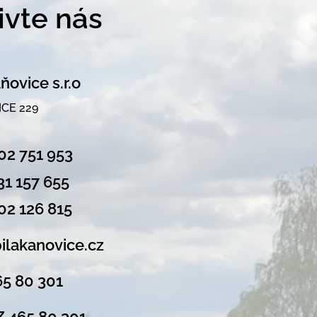
ivte nás
ňovice s.r.o
CE 229
02 751 953
31 157 655
02 126 815
ilakanovice.cz
65 80 301