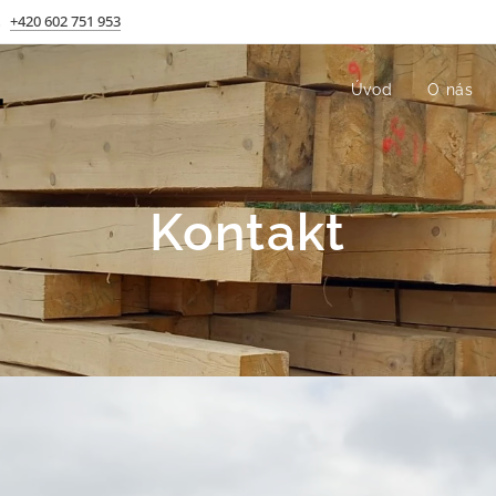
+420 602 751 953
.
Úvod
O nás
Kontakt