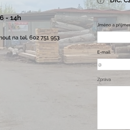
DIČ: C
4h
Jméno a příjme
out na tel. 602 751 953
E-mail
Zpráva