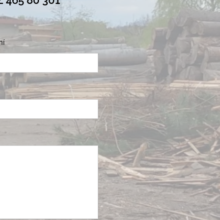
Z 465 80 301
ní